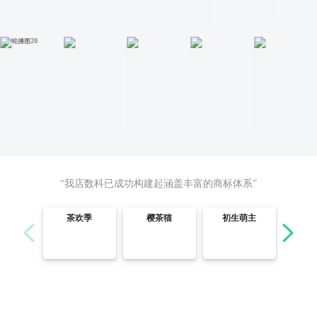
“我店数科已成功构建起涵盖丰富的商标体系”
茶欢季
樱茶猫
初生萌主
厨