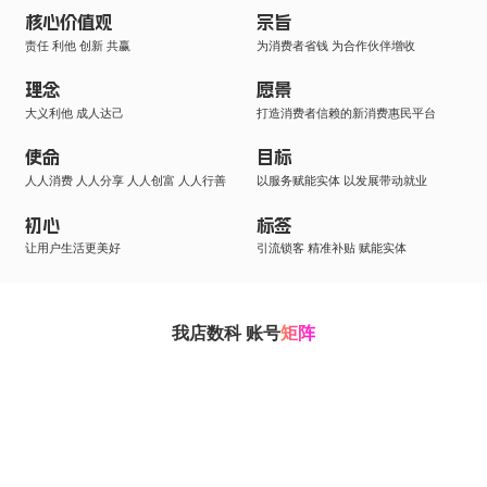
核心价值观
宗旨
责任 利他 创新 共赢
为消费者省钱 为合作伙伴增收
理念
愿景
大义利他 成人达己
打造消费者信赖的新消费惠民平台
使命
目标
人人消费 人人分享 人人创富 人人行善
以服务赋能实体 以发展带动就业
初心
标签
让用户生活更美好
引流锁客 精准补贴 赋能实体
我店数科 账号
矩阵