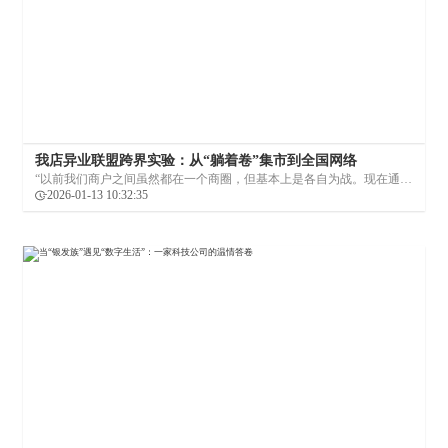
我店异业联盟跨界实验：从“躺着卷”集市到全国网络
“以前我们商户之间虽然都在一个商圈，但基本上是各自为战。现在通过
我店的异业联盟，我们的顾客可以流动起来，实现了资源共享。”一位参
2026-01-13 10:32:35
与集市的餐饮店主这样描述。