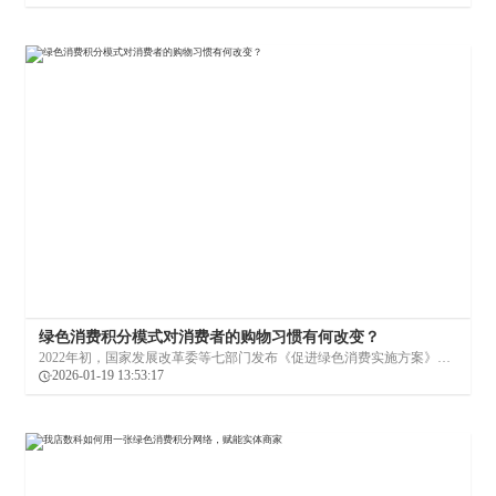
共生”？
绿色消费积分模式对消费者的购物习惯有何改变？
2022年初，国家发展改革委等七部门发布《促进绿色消费实施方案》，
明确要求“探索实施全国绿色消费积分制度”，从国家层面为绿色消费积
2026-01-19 13:53:17
分落地提供了清晰指引。这一政策推动标志着积分模式从企业营销工具
向市场化激励制度的演进。今天，我店数科将为您分享积分制度的创新
演变以及对消费者的购物习惯产生了什么影响。