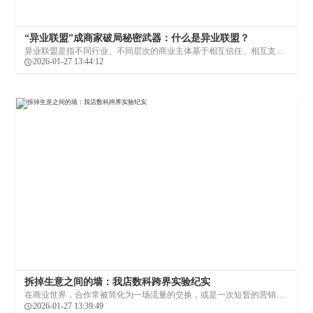
“异业联盟”成商家破局秘密武器：什么是异业联盟？
异业联盟是指不同行业、不同层次的商业主体基于相互信任、相互支持
的原则组成的消费联盟组织，合作范围涵盖餐饮、零售、酒店、旅游等
2026-01-27 13:44:12
跨行业领域。今天，我店数科将为您深入解读异业联盟模式。
拆掉生意之间的墙：我店数科跨界实验纪实
在商业世界，合作常被简化为一场流量的交换，或是一次短暂的营销联
名。但有没有一种可能，让不同行业的经营者，从“临时握手”走向“长期
2026-01-27 13:39:49