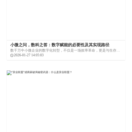
小微之问，数科之答：数字赋能的必要性及其实现路径
数千万中小微企业的数字化转型，不仅是一场效率革命，更是与生存空
间紧密相连的时代命题。在这场数字化转型浪潮中，不仅有阿里巴巴这
2026-01-27 14:05:03
样的巨头企业推动“平台经济+产业带”培育计划，也有像我店数科这样深
谙商业生态构建的数字化科技公司，通过异业联盟等创新模式，助力小
微企业连接更广阔的市场。