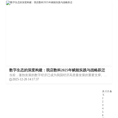
数字生态的深度构建：我店数科2025年赋能实践与战略跃迁
当前，蓬勃发展的数字经济已成为我国经济高质量发展的重要支撑。数
字消费作为其核心组成部分，正成为激发消费潜能、推动产业升级的关
2025-12-26 14:17:37
键力量。在这场数字化浪潮中，我店数科应运而生，以绿色消费积分模
式为驱动，致力于构建一个更高效、更公平、更具活力的消费生态。
共
113
条
1
2
3
4
5
6