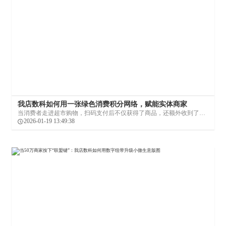
我店数科如何用一张绿色消费积分网络，赋能实体商家
当消费者走进超市购物，扫码支付后不仅获得了商品，还额外收到了一
笔可以跨店、跨城甚至跨省使用的消费优惠券——这看似微小的变化，
2026-01-19 13:49:38
背后是我店数科用四年时间构建的一套新型消费生态系统。