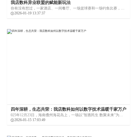
我店数科异业联盟的赋能新玩法
你有没有想过，一家酒店、一间餐厅、一场篮球赛和一场钓鱼比赛，能
在一个平台上产生怎样的化学反应？2025年，我店数科用一场又一场的
2026-01-19 13:37:37
跨界联动，给出了一个生动而有力的答案。
四年深耕，生态共荣：我店数科如何以数字技术温暖千家万户
025年12月23日，海南儋州海花岛上，一场以“智惠民生 数聚未来”为主
题的四周年庆典，不仅是我店数科发展历程中的一次盛大回望，更成为
2026-01-15 17:03:49
其面向全球、深化数字赋能实体经济的新起点。