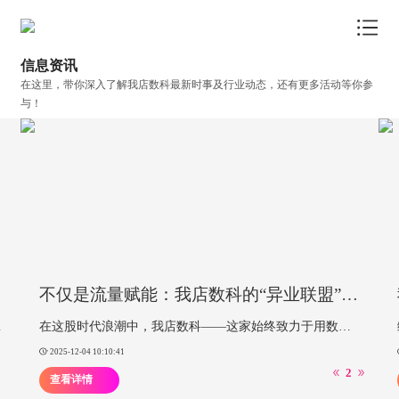
信息资讯
我店首页
在这里，带你深入了解我店数科最新时事及行业动态，还有更多活动等你参
与！
我店模式
商户中心
信息资讯
了解我店
联系我店
商品商城
不仅是流量赋能：我店数科的“异业联盟”如
何升级实体商业DNA？
年
在这股时代浪潮中，我店数科——这家始终致力于用数字
化赋能实体商家的科技企业，早已不是简单的服务提供
2025-12-04 10:10:41
者，而是以“合作伙伴”的姿态，通过一系列深度实践，将
2
查看详情
政策导向转化为商家可感可知的增长动能，走出了一条独