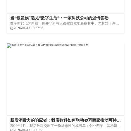
当“银发族”遇见“数字生活”：一家科技公司的温情答卷
数字时代飞奔向前，但并非所有人都被自然地裹挟其中。尤其对于许多
中老年人，智能手机像一本复杂的“天书”，便捷与隔阂仅一线之隔。当
2026-01-13 10:27:05
企业畅谈用户体验、增长黑客时，是否有人愿意慢下脚步，等等那些略
显迟疑的身影？我店数科在实践中发现，这不仅是一份社会责任，更是
一片需要用心浇灌的广阔天地。
新质消费力的响应者：我店数科如何联动49万商家推动可持续
消费
2026年1月，我店数科交出了一份标志性的成绩单：创业四年，其构建的
消费生态系统已覆盖全国，不仅开设了7家大型自有品牌比那多超市和
2026-01-13 10:21:53