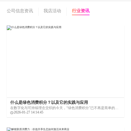
具特色的赋能之路。
公司信息资讯
我店活动
行业资讯
什么是绿色消费积分？以及它的实践与应用
在数字化与可持续理念交织的今天，“绿色消费积分”已不再是简单的促
销工具，而逐渐成为连接消费者、商家与平台的价值纽带。作为消费生
2026-01-27 14:14:45
态中的创新参与者，我店数科通过技术驱动与模式创新，为这一概念注
入了新的活力——不仅让积分流动起来，更让其承载起共享成长、激励
可持续消费的使命。