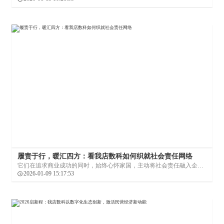
1800余家比那多合作超市，初步完成了社区“一刻钟生活圈”的首阶段布
局，更吸引了超3000万会员和49万家异业联盟商家入驻。这组数据折射
出的，不仅是一家企业的迅猛成长，更是一种基于技术洞察与模式创新
的消费新范式正在落地生根。
履责于行，暖汇四方：看我店数科如何织就社会责任网络
它们在追求商业成功的同时，始终心怀家国，主动将社会责任融入企业
血脉，通过科技创新、绿色转型、稳定就业、乡村振兴、公益慈善等多
2026-01-09 15:17:53
维度实践，彰显出新时代民营企业的格局与担当。我店数科，作为一家
深耕数字科技领域的平台企业，正是这一理念的积极践行者。