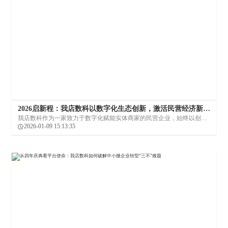
2026启新程：我店数科以数字化生态创新，激活民营经济新动
能
我店数科作为一家致力于数字化赋能实体商家的民营企业，始终以创新
为引擎，以发展为使命，以就业为担当，在数字化浪潮中书写着属于自
2026-01-09 15:13:35
己的奋斗篇章，为民营经济的繁荣注入鲜活力量。