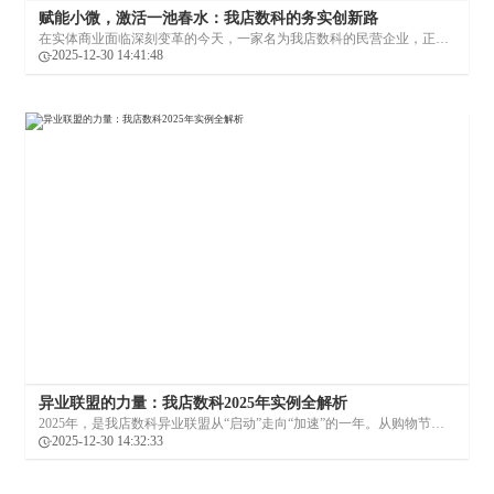
赋能小微，激活一池春水：我店数科的务实创新路
在实体商业面临深刻变革的今天，一家名为我店数科的民营企业，正尝
试用一套独特的逻辑，悄然改变着许多街边小店、社区商超的命运。它
2025-12-30 14:41:48
的故事，并非始于宏大的技术叙事，而是源于一个朴素而坚定的起点
——利他。
异业联盟的力量：我店数科2025年实例全解析
2025年，是我店数科异业联盟从“启动”走向“加速”的一年。从购物节到
体育赛事，从潮流集市到区域深耕，我店异业联盟已在多场景中得到验
2025-12-30 14:32:33
证。它不仅仅是一种合作形式，更代表了一种新的商业思维