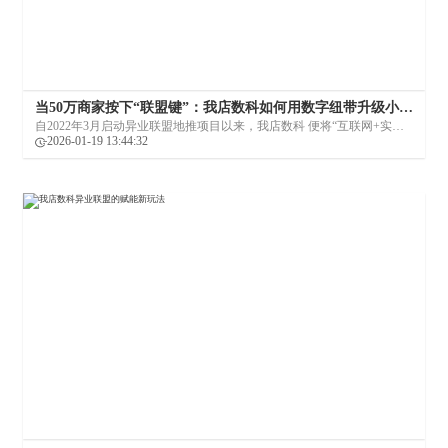
当50万商家按下“联盟键”：我店数科如何用数字纽带升级小微
生意版图
自2022年3月启动异业联盟地推项目以来，我店数科 便将“互联网+实体
终端”的理念，转化为一场席卷全国、惠及数十万商家的生动实践。其核
2026-01-19 13:44:32
心逻辑简洁而深刻：打破行业壁垒，让资源与信息在跨界流动中创造新
价值。