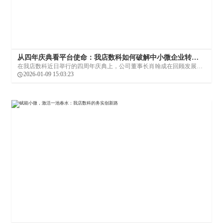
从四年庆典看平台使命：我店数科如何破解中小微企业转
型“三不”难题
在我店数科近日举行的四周年庆典上，公司董事长肖翰成在回顾发展历
程时，特别强调了企业“固本清源、稳健发展”的基调，并正式发布了以
2026-01-09 15:03:23
海南为基点、面向全球的第二波发展蓝图。这场盛会不仅是一次成果展
示，更清晰地折射出一家科技平台企业如何将自身成长与中小微企业的
数字化转型深度绑定。