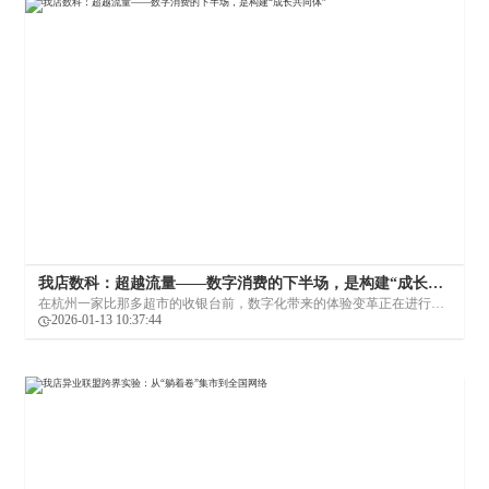
我店数科：超越流量——数字消费的下半场，是构建“成长共
同体”
在杭州一家比那多超市的收银台前，数字化带来的体验变革正在进行。
这背后是一家成立仅四年的消费平台科技公司，试图用一套绿色消费积
2026-01-13 10:37:44
分模式改变数字经济时代的企业与消费者关系。