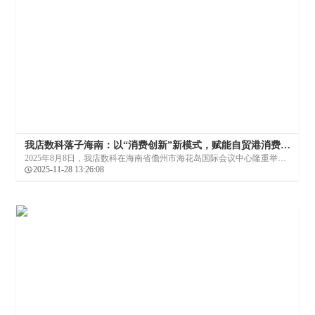
我店数科落子海南：以“消费创新”新模式，赋能自贸港消费提
振
2025年8月8日，我店数科在海南省儋州市海花岛国际会议中心隆重举
行“启新·致远 2025战略发布暨全域培训大会”，正式宣告将其全球总部迁
2025-11-28 13:26:08
移至海南。这一重磅举措不仅标志着企业自身进入全新的发展阶段，更
被视为科技企业拥抱国家战略、深度参与自贸港建设的生动范本之一。
同年11月，这一事件在权威媒体平台人民视频上被发布，引发了广泛关
注。