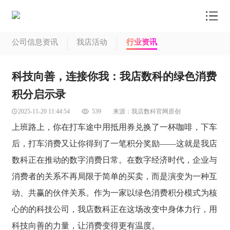
我店首页
公司信息资讯
我店活动
行业资讯
我店模式
科技向善，连接你我：我店数科的绿色消费
商户中心
积分启示录
信息资讯
2025-11-20 11:44:54
539
来源：
我店数科官网原创
了解我店
上班路上，你在打车途中用抵用券兑换了一杯咖啡，下车
后，打车消费又让你得到了一笔积分奖励——这就是我店
联系我店
数科正在推动的数字消费日常。在数字经济时代，企业与
商品商城
消费者的关系不再局限于简单的买卖，而是演变为一种互
动、共赢的伙伴关系。作为一家以绿色消费积分模式为核
心的的科技公司，我店数科正在这场改变中身体力行，用
科技向善的力量，让消费变得更有温度。