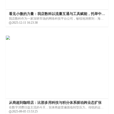
看见小微的力量：我店数科以流量互通与工具赋能，托举中小
企业数字化转型
我店数科作为一家深耕市场的网络科技平台公司，敏锐地洞察到：海量
的中小微企业群体中蕴藏着中国经济的巨大活力与创新潜力。他们贴近
2025-12-11 16:23:38
市场、反应敏捷、业态丰富，是消费多样性的源泉。但与此同时，我们
也清晰地看见，在宏观环境不确定性增加、技术迭代加速的背景下，绝
大多数中小微企业在数字化转型的深水区前踌躇不前。
从商超到咖啡店：比那多用科技与积分体系驱动跨业态扩张
在数字消费日益主流的今天，实体商超普遍面临转型压力。传统的运营
模式难以应对电商冲击与消费者行为变迁，数字化转型迫在眉睫。然
2025-09-05 15:53:25