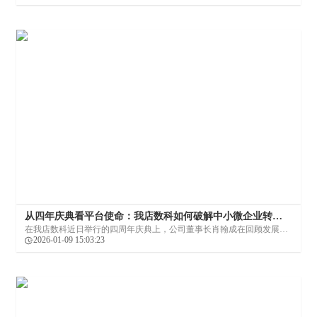
而，这条转型之路并不平坦。在这一背景下，我店数科旗下品牌“比那多
超市”积极探索出了一条系统化的数字化转型路径。
从四年庆典看平台使命：我店数科如何破解中小微企业转
型“三不”难题
在我店数科近日举行的四周年庆典上，公司董事长肖翰成在回顾发展历
程时，特别强调了企业“固本清源、稳健发展”的基调，并正式发布了以
2026-01-09 15:03:23
海南为基点、面向全球的第二波发展蓝图。这场盛会不仅是一次成果展
示，更清晰地折射出一家科技平台企业如何将自身成长与中小微企业的
数字化转型深度绑定。