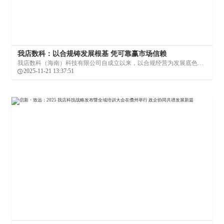
我店数科：以合规铸发展根基 凭可靠赢市场信赖
我店数科（海南）科技有限公司自成立以来，以合规经营为发展底色，
通过与国家政策契合的经营模式、扎实透明的业务布局与落地有声的社
2025-11-21 13:37:51
会责任，构建起规范化、可持续的发展生态，成为新消费智慧生活服务
领域的信赖之选。