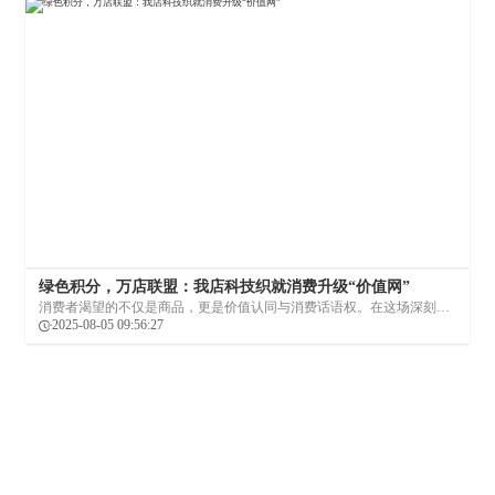
绿色积分，万店联盟：我店科技织就消费升级“价值网”
消费者渴望的不仅是商品，更是价值认同与消费话语权。在这场深刻的
商业变局中，我店科技应运而生。
2025-08-05 09:56:27