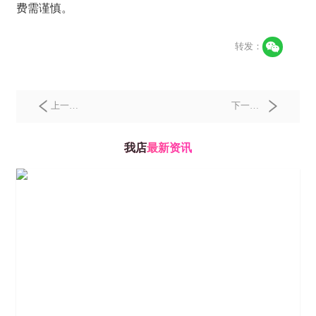
费需谨慎。
转发：
上一
下一
篇：
助
篇：
绿
力绿色
色消费
我店
最新资讯
消费积
积分构
分规范
建消费
化发
生态：
展，我
我店数
店数科
科如何
参与标
带动47
准建设
万商家
树立行
联盟？
业标杆