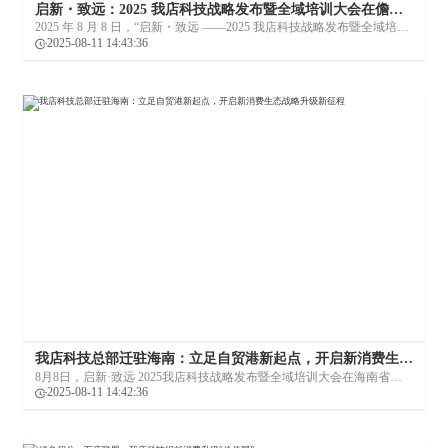
启新・致远：2025 我店科技战略发布暨全域培训大会在儋州
举行 政企协同共谱发展新篇
2025 年 8 月 8 日，“启新・致远 ——2025 我店科技战略发布暨全域培训
大会” 在海南儋州海花岛盛大启幕。洋浦经济开发区首席规划师林光
2025-08-11 14:43:36
明、海南省工商联青年企业家商会秘书长何瑞文、儋州市商务局副局长
陈琦、儋州市农商行副行长朱雪坚、中国银行洋浦分行副行长吴彦鹏，
以及中国联通儋州市分公司副总经理潘睿、东方置地董事长刘东方、嘉
禾农业董事长周金枝等各界嘉宾受邀出席，与我店科技董事长肖翰成、
CEO 缪海翔率领的核心管理团队齐聚一堂，共同见证企业战略升级重要
时刻，携手探索政企协同与生态共荣的新路径。
我店科技总部迁驻海南：立足自贸港新起点，开启新消费生态
战略升级新征程
8月8日，启新·致远 2025我店科技战略发布暨全域培训大会在海南省儋
州市海花岛盛大举行。本次会议由我店科技主办、儋州市政府多方参
2025-08-11 14:42:36
与，不仅是公司战略升级的重要节点，更宣告我店科技全球总部正式迁
驻海南儋州海花岛。这一战略迁移，既是对海南自贸港封关机遇的精准
把握，更是企业布局未来的关键一步。