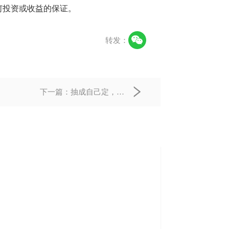
何投资或收益的保证。
转发：
下一篇：
抽成自己定，客
户跨界来：一个让商家“当
家”的异业联盟