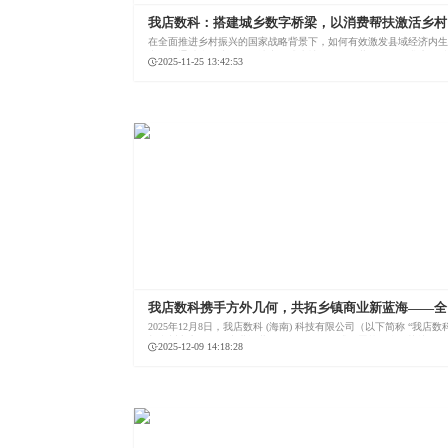
我店数科：搭建城乡数字桥梁，以消费帮扶激活乡村
兴新动能
在全面推进乡村振兴的国家战略背景下，如何有效激发县域经济内
力，打通城乡经济循环的堵点，成为社会各界的共同课题。我店数
2025-11-25 13:42:53
足于自身优势，以数字科技为犁，以消费帮扶为种，深耕广袤县域
场，探索出一条独具特色的助力乡村振兴之路。
我店数科携手方外几何，共拓乡镇商业新蓝海——全
60座“我店润生荟生活广场”战略布局正式启动！
2025年12月8日，我店数科 (海南) 科技有限公司（以下简称 “我店数
与湖州市方外几何商业运营管理有限公司正式签署战略合作协议，
2025-12-09 14:18:28
将依托各自核心优势，联手打造“我店润生荟生活广场”商业综合体连
牌，深耕县域及乡镇下沉市场，助力乡村振兴与消费升级。