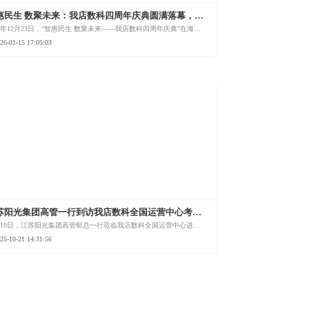
惠民生 数聚未来：我店数科四周年庆典圆满落幕，自
港战略锚点开启全球生态新篇章！
25年12月23日，“智惠民生 数聚未来——我店数科四周年庆典”在海南
州海花岛盛大启幕。
26-01-15 17:05:03
苏阳光集团高管一行到访我店数科全国运营中心考察
流
月19日，江苏阳光集团高管郁总一行莅临我店数科全国运营中心进行
察走访，以实地参观的形式，深入了解我店数科的核心业务发展状况
25-10-21 14:31:56
全国战略布局，聚焦未来发展方向深入交流，为协同发展搭建高效沟
桥梁。