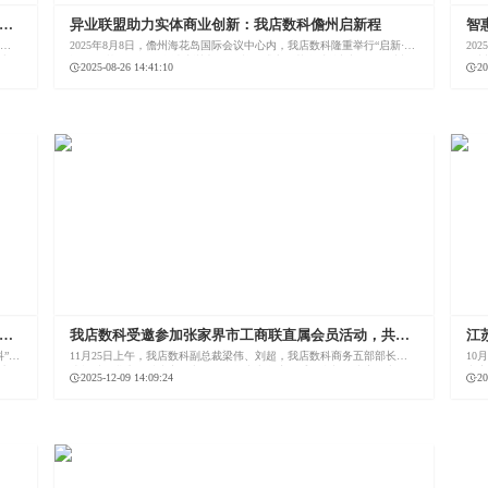
振
异业联盟助力实体商业创新：我店数科儋州启新程
智
贸
生动
2025年8月8日，儋州海花岛国际会议中心内，我店数科隆重举行“启新·致
20
科立
远 2025战略发布暨全域培训大会”，并正式宣布其全球总部迁移至儋州海
儋
2025-08-26 14:41:10
20
市
花岛。
国
我店数科受邀参加张家界市工商联直属会员活动，共话
江
数字经济赋能实体产业新路径！
交
科”）
11月25日上午，我店数科副总裁梁伟、刘超，我店数科商务五部部长顾
10
双方
建标以及我店数科张家界市县区服务中心负责人受邀参加了张家界市工
考
2025-12-09 14:09:24
20
锁品
商联（总商会）2025年直属会员第三次活动。
与
通