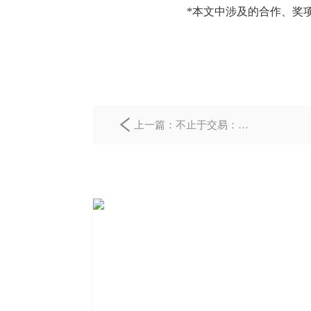
*本文中涉及的合作、奖
上一篇：
不止于交易：我
店数科打造跨业通兑平
台，让每一次消费都更值
得