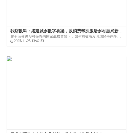
我店数科：搭建城乡数字桥梁，以消费帮扶激活乡村振兴新动
能
在全面推进乡村振兴的国家战略背景下，如何有效激发县域经济内生动
力，打通城乡经济循环的堵点，成为社会各界的共同课题。我店数科立
2025-11-25 13:42:53
足于自身优势，以数字科技为犁，以消费帮扶为种，深耕广袤县域市
场，探索出一条独具特色的助力乡村振兴之路。