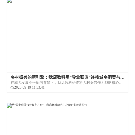
乡村振兴的新引擎：我店数科用“异业联盟”连接城乡消费与生
产
在城乡发展不平衡的背景下，我店数科始终将乡村振兴作为战略核心之
一，通过异业联盟的创新模式，为农产品出村进城开辟了新通道，为乡
2025-09-19 11:33:41
村振兴注入新动能。