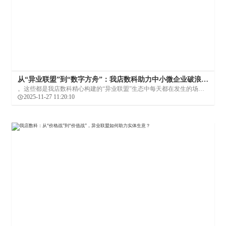
从“异业联盟”到“数字方舟”：我店数科助力中小微企业破浪前
行
。这些都是我店数科精心构建的“异业联盟”生态中每天都在发生的场
景。自2022年3月启动以来，这个以“利他”为核心理念的项目，正悄然改
2025-11-27 11:20:10
变着本地商业的生存与发展逻辑，成为观察中国民营经济活力与韧性的
一个生动切口。