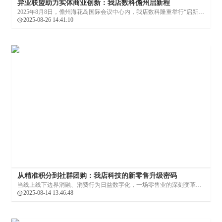
异业联盟助力实体商业创新：我店数科儋州启新程
2025年8月8日，儋州海花岛国际会议中心内，我店数科隆重举行“启新·
致远 2025战略发布暨全域培训大会”，并正式宣布其全球总部迁移至儋
2025-08-26 14:41:10
州海花岛。
从精准积分到社群团购：我店科技的新零售升级密码
当线上线下边界消融、消费行为日益数字化，一场零售业的深刻变革已
然来临。新零售的核心在于以消费者为中心，利用大数据、人工智能等
2025-08-14 13:46:48
技术重构“人、货、场”的关系，实现精准服务、效率提升与体验升级。
对于我店科技为代表的诸多创新型企业而言，新零售模式想要取得成
果，关键在于构建数据驱动的闭环生态与深度用户连接。