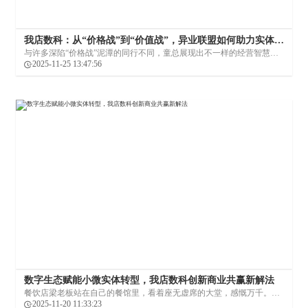
我店数科：从“价格战”到“价值战”，异业联盟如何助力实体生
意？
与许多深陷“价格战”泥潭的同行不同，童总展现出不一样的经营智慧。
拒绝低效忙碌，聚焦高质量订单，成为童总破局的第一步。与此同时，
2025-11-25 13:47:56
他主动拥抱变化，在2022年，他将目光投向了我店异业联盟，通过跨行
业合作打开新局面。
数字生态赋能小微实体转型，我店数科创新商业共赢新解法
餐饮店梁老板站在自己的餐馆里，看着座无虚席的大堂，感慨万千。就
在几年前，她的老店还面临连环打击：疫情时大堂空荡荡，全靠老本硬
2025-11-20 11:33:23