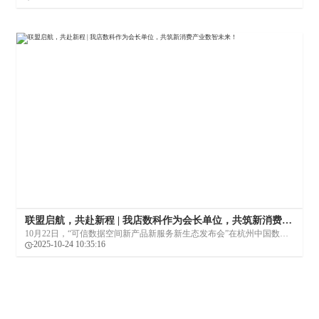
撑；刚缓过来，老店又因拆迁被迫关门；新店开业不久，门口修路直
接“堵死”客流。而加入我店异业联盟后，一切都焕发了新的生机。
联盟启航，共赴新程 | 我店数科作为会长单位，共筑新消费产
业数智未来！
10月22日，“可信数据空间新产品新服务新生态发布会”在杭州中国数谷
会议中心圆满落幕。本次大会的一大核心成果与亮点——“新消费产业发
2025-10-24 10:35:16
展联盟”正式宣告成立。