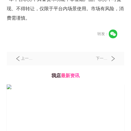
现、不得转让，仅限于平台内场景使用。市场有风险，消
费需谨慎。
转发：
上一
下一
篇：
数
篇：
赋
字生态
能小
我店
最新资讯
的深度
微，激
构建：
活一池
我店数
春水：
科2025
我店数
年赋能
科的务
实践与
实创新
战略跃
路
迁