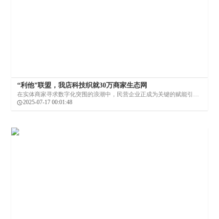
“利他”联盟，我店科技织就30万商家生态网
在实体商家寻求数字化突围的浪潮中，民营企业正成为关键的赋能引
擎。我店科技正是这样一支力量，
2025-07-17 00:01:48