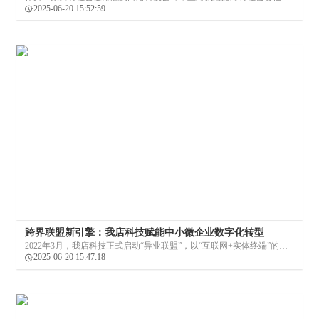
入企业基因，通过科技创新、绿色发展、促进稳定就业、投身乡村振
2025-06-20 15:52:59
兴、开展公益慈善以等多维度的实践
跨界联盟新引擎：我店科技赋能中小微企业数字化转型
2022年3月，我店科技正式启动“异业联盟”，以“互联网+实体终端”的创
新理念为核心，将“利他”原则付诸实践。
2025-06-20 15:47:18