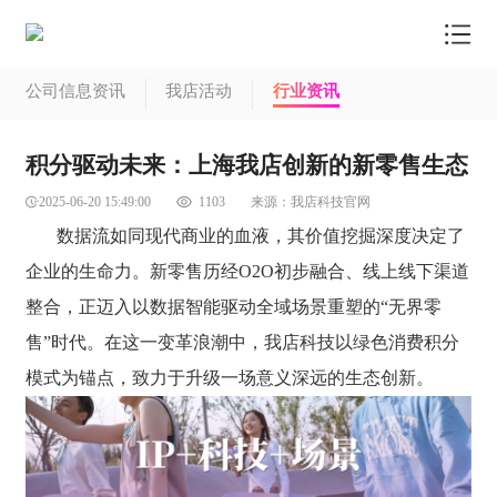
我店首页
公司信息资讯
我店活动
行业资讯
我店模式
积分驱动未来：上海我店创新的新零售生态
商户中心
2025-06-20 15:49:00
1103
来源：
我店科技官网
信息资讯
数据流如同现代商业的血液，其价值挖掘深度决定了
了解我店
企业的生命力。新零售历经O2O初步融合、线上线下渠道
整合，正迈入以数据智能驱动全域场景重塑的“无界零
联系我店
售”时代。在这一变革浪潮中，我店科技以绿色消费积分
商品商城
模式为锚点，致力于升级一场意义深远的生态创新。