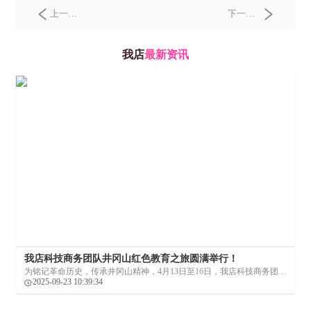
上一
下一
篇：
跨
篇：
从
界联盟
田间到
我店
最新资讯
新引
指尖：
擎：我
我店科
店科技
技致力
赋能中
于构建
小微企
县域经
业数字
济发展
化转型
之桥
我店科技商务团队井冈山红色教育之旅圆满举行！
为铭记革命历史，传承井冈山精神，4月13日至16日，我店科技商务团队
四部、七部、十四部、十五部、十六部汇聚百余名经理以上级别成员，
2025-09-23 10:39:34
联动发起井冈山红色之旅，通过实地研学、沉浸体验等形式，重温峥嵘
岁月，凝聚奋进力量，以红色教育赋能团队建设，筑牢初心使命。