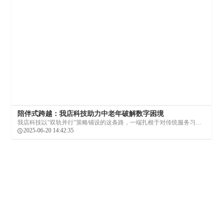
陪伴式跨越：我店科技助力中老年破解数字困境
我店科技以“双轨并行”策略铺设的这条路，一端扎根于对传统服务习惯
的深切尊重，另一端延伸向智能化带来的高效便捷。
2025-06-20 14:42:35