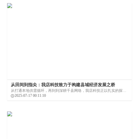
从田间到指尖：我店科技致力于构建县域经济发展之桥
从打通本地供需循环，再到到深耕千县网络，我店科技正以扎实的探
索，诠释科技赋能县域经济的深刻内涵。当数字化桥梁架起、产业生态
2025-07-17 00:11:10
激活、城乡资源高效流动，县域经济高质量发展的新图景，已然在科技
的温度与创新的力量中徐徐展开。