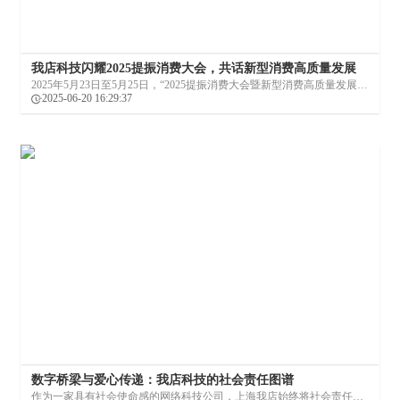
我店科技闪耀2025提振消费大会，共话新型消费高质量发展
2025年5月23日至5月25日，“2025提振消费大会暨新型消费高质量发展论
坛”在杭州国际博览中心隆重举行。本次大会由中国国际经济技术合作促
2025-06-20 16:29:37
进会主办，以“共筑消费 激发创新活力”为主题，围绕消费新业态、新模
式、新场景、新技术的创新应用等内容展开深度探讨。
数字桥梁与爱心传递：我店科技的社会责任图谱
作为一家具有社会使命感的网络科技公司，上海我店始终将社会责任融