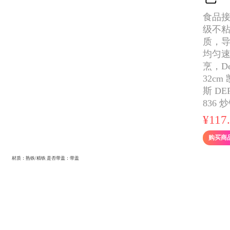
食品
级不
质，
均匀
烹，De
32cm
斯 DEP
836 
¥
117
购买商
材质：熟铁/精铁 是否带盖：带盖