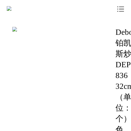
我店首页
Deb
我店模式
铂
商户中心
斯
信息资讯
DEP
了解我店
836
联系我店
32c
商品商城
（
位
个
色